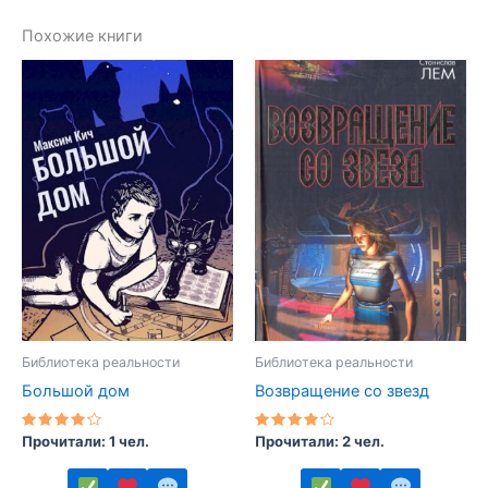
Похожие книги
Библиотека реальности
Библиотека реальности
Большой дом
Возвращение со звезд
Оценка
Оценка
Прочитали: 1 чел.
Прочитали: 2 чел.
4.00
4.00
из 5
из 5