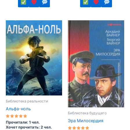
Этот
Этот
товар
товар
имеет
имеет
несколько
несколько
вариаций.
вариаций.
Опции
Опции
можно
можно
выбрать
выбрать
на
на
странице
странице
товара.
товара.
Библиотека реальности
Альфа-ноль
Библиотека будущего
Эра Милосердия
Оценка
Прочитали: 1 чел.
5.00
Хочет прочитать: 2 чел.
из 5