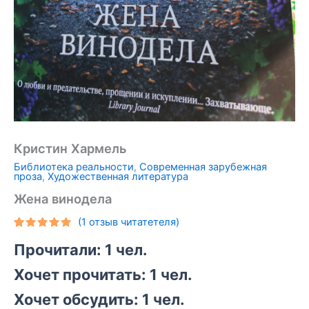
Кристин Хармель
Библиотека реальности
,
Современная зарубежная
проза
,
Художественная литература
Жена винодела
(
1
отзыв читатетеля)
Рейтинг
1
Прочитали: 1 чел.
5.00
из 5
на основе
опроса
Хочет прочитать: 1 чел.
пользователя
Хочет обсудить: 1 чел.