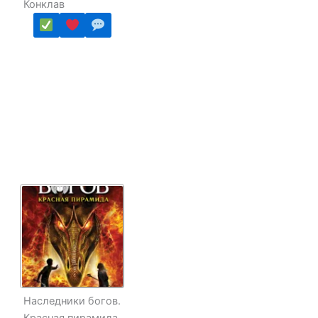
Конклав
Наследники богов.
Красная пирамида