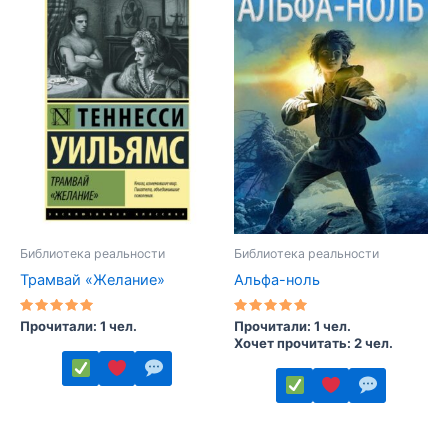
вариаций.
несколько
Опции
вариаций.
можно
Опции
выбрать
можно
на
выбрать
странице
на
товара.
странице
товара.
Библиотека реальности
Библиотека реальности
Трамвай «Желание»
Альфа-ноль
Оценка
Оценка
Прочитали: 1 чел.
Прочитали: 1 чел.
5.00
5.00
Хочет прочитать: 2 чел.
из 5
из 5
Этот
Этот
товар
товар