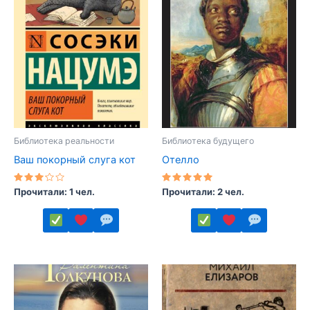
Библиотека реальности
Библиотека будущего
Ваш покорный слуга кот
Отелло
Оценка
Оценка
Прочитали: 1 чел.
Прочитали: 2 чел.
3.00
5.00
из 5
из 5
Этот
Этот
товар
товар
имеет
имеет
несколько
несколько