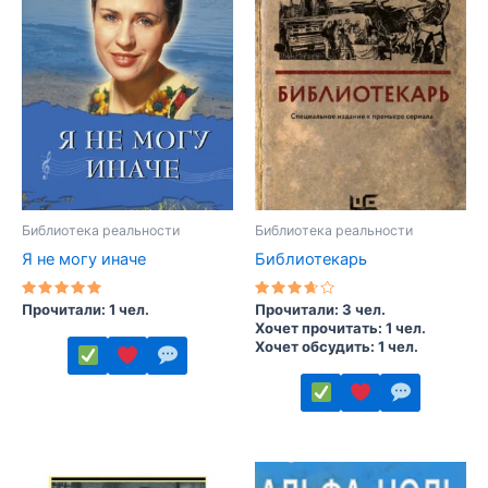
вариаций.
вариаций.
Опции
Опции
можно
можно
выбрать
выбрать
на
на
странице
странице
товара.
товара.
Библиотека реальности
Библиотека реальности
Я не могу иначе
Библиотекарь
Оценка
Оценка
Прочитали: 1 чел.
Прочитали: 3 чел.
5.00
3.50
Хочет прочитать: 1 чел.
из 5
из 5
Хочет обсудить: 1 чел.
Этот
товар
Этот
имеет
товар
несколько
имеет