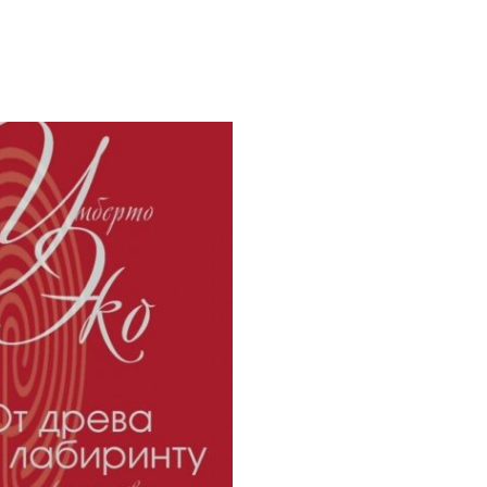
Этот
товар
имеет
ко
несколько
.
вариаций.
Опции
можно
выбрать
на
е
странице
товара.