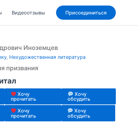
ы
Видеоотзывы
Присоединиться
ндрович Иноземцев
еку
,
Нехудожественная литература
ия призвания
итал
Хочу
Хочу
прочитать
обсудить
Хочу
Хочу
прочитать
обсудить