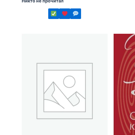
Никто не прочитал
Этот
товар
имеет
Этот
несколь
товар
вариаций
имеет
Опции
несколько
можно
вариаций.
выбрать
Опции
на
можно
страниц
выбрать
товара.
на
странице
товара.