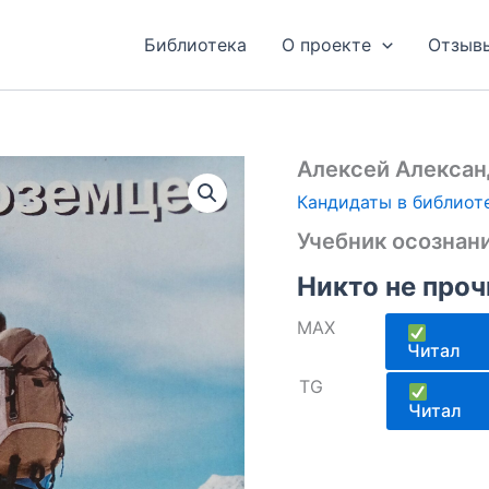
Библиотека
О проекте
Отзыв
Алексей Алекса
Кандидаты в библиот
Учебник осознан
Никто не проч
MAX
Читал
TG
Читал