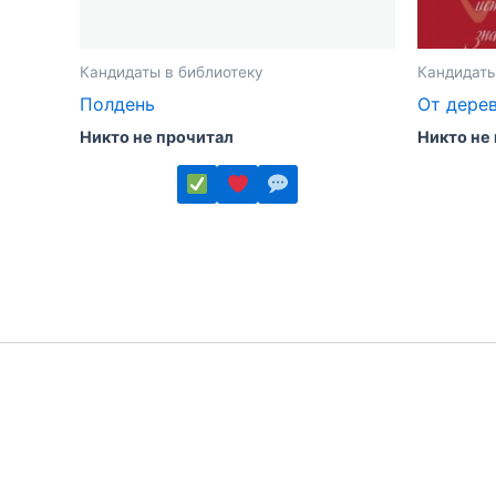
Кандидаты в библиотеку
Кандидаты
Полдень
От дерев
Никто не прочитал
Никто не
Этот
Этот
товар
товар
имеет
имеет
несколько
несколь
вариаций.
вариаций
Опции
Опции
можно
можно
выбрать
выбрать
на
на
странице
страниц