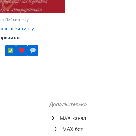
 в библиотеку
а к лабиринту
 прочитал
ко
.
Дополнительно
MAX-канал
MAX-бот
е