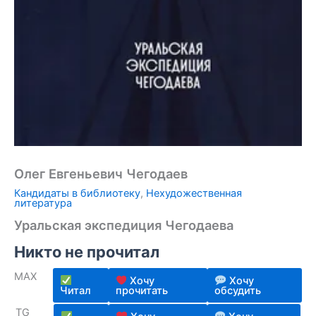
Олег Евгеньевич Чегодаев
Кандидаты в библиотеку
,
Нехудожественная
литература
Уральская экспедиция Чегодаева
Никто не прочитал
MAX
Хочу
Хочу
Читал
прочитать
обсудить
TG