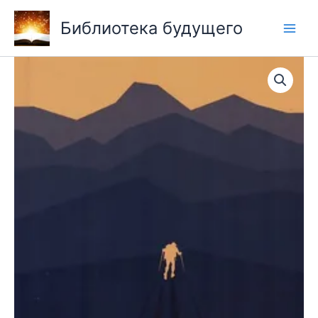
Перейти
Библиотека будущего
к
содержимому