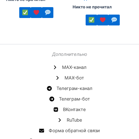
Никто не прочитал
Этот
товар
Этот
имеет
товар
несколько
имеет
вариаций.
несколько
Дополнительно
Опции
вариаций.
MAX-канал
можно
Опции
выбрать
можно
MAX-бот
на
выбрать
Телеграм-канал
странице
на
товара.
странице
Телеграм-бот
товара.
ВКонтакте
RuTube
Форма обратной связи