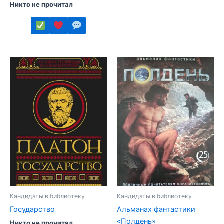
Этот
Никто не прочитал
товар
имеет
несколько
Этот
вариаций.
товар
Опции
имеет
можно
несколько
выбрать
вариаций.
на
Опции
странице
можно
товара.
выбрать
на
странице
товара.
Кандидаты в библиотеку
Кандидаты в библиотеку
Государство
Альманах фантастики
«Полдень»
Никто не прочитал