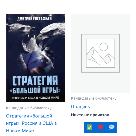
имеет
Этот
несколько
товар
вариаций.
имеет
Опции
несколько
можно
вариаций.
выбрать
Опции
на
можно
странице
выбрать
товара.
на
странице
товара.
Кандидаты в библиотеку
Полдень
Кандидаты в библиотеку
Никто не прочитал
Стратегия «большой
игры». Россия и США в
Новом Мире