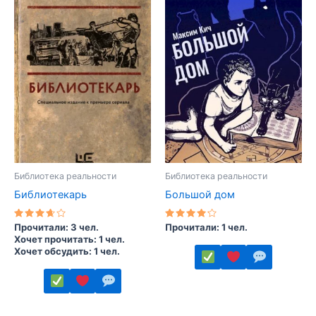
вариаций.
несколько
Опции
вариаций.
можно
Опции
выбрать
можно
на
выбрать
странице
на
товара.
странице
товара.
Библиотека реальности
Библиотека реальности
Библиотекарь
Большой дом
Оценка
Оценка
Прочитали: 3 чел.
Прочитали: 1 чел.
3.50
4.00
Хочет прочитать: 1 чел.
из 5
из 5
Хочет обсудить: 1 чел.
Этот
товар
Этот