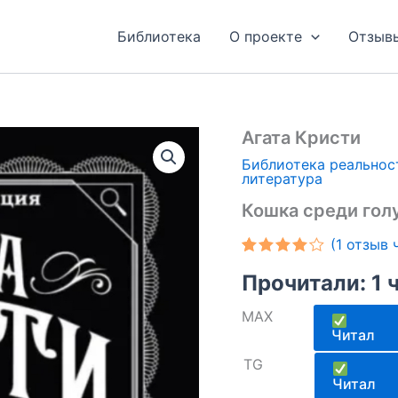
Библиотека
О проекте
Отзыв
Агата Кристи
Библиотека реальнос
литература
Кошка среди гол
(
1
отзыв ч
Рейтинг
1
Прочитали: 1 
4.00
из 5
на
основе
MAX
опроса
Читал
пользователя
TG
Читал