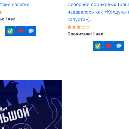
твие налегке
Северней сороковых (ран
издавалось как «Колдуны 
: 1 чел.
капуста»).
Оценка
Прочитали: 1 чел.
3.00
из 5
Этот
ко
товар
.
имеет
несколько
вариаций.
Опции
можно
е
выбрать
на
странице