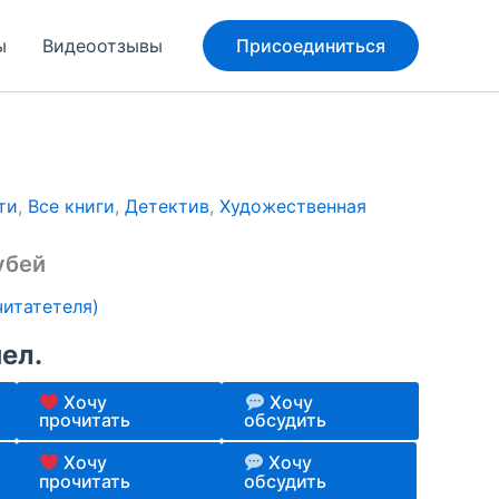
ы
Видеоотзывы
Присоединиться
ти
,
Все книги
,
Детектив
,
Художественная
убей
итатетеля)
чел.
Хочу
Хочу
прочитать
обсудить
Хочу
Хочу
прочитать
обсудить