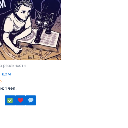
товара.
а реальности
 дом
: 1 чел.