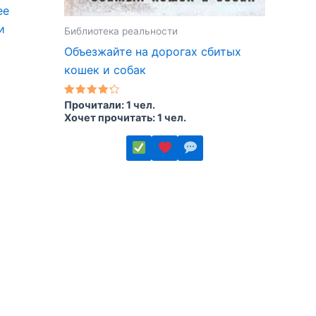
ее
и
Библиотека реальности
Объезжайте на дорогах сбитых
кошек и собак
Оценка
Прочитали: 1 чел.
4.00
Хочет прочитать: 1 чел.
из 5
Этот
товар
имеет
несколько
вариаций.
Опции
можно
выбрать