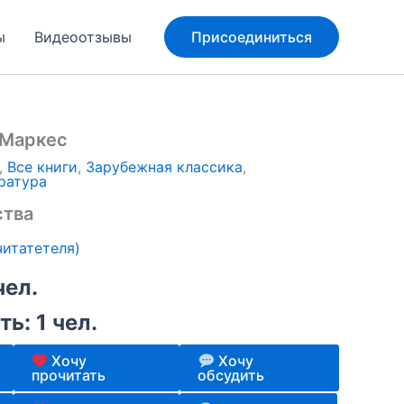
ы
Видеоотзывы
Присоединиться
 Маркес
,
Все книги
,
Зарубежная классика
,
ратура
ства
итатетеля)
чел.
ь: 1 чел.
Хочу
Хочу
прочитать
обсудить