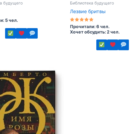
а будущего
Библиотека будущего
Лезвие бритвы
: 5 чел.
Оценка
Прочитали: 6 чел.
5.00
Хочет обсудить: 2 чел.
из 5
Этот
товар
ко
имеет
.
несколько
вариаций.
Опции
можно
выбрать
е
на
странице