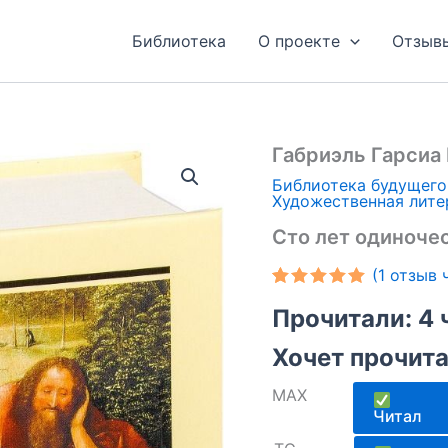
Библиотека
О проекте
Отзыв
Габриэль Гарсиа
Библиотека будущего
Художественная лите
Сто лет одиноче
(
1
отзыв ч
Рейтинг
1
Прочитали: 4 
5.00
из 5
на основе
опроса
Хочет прочитат
пользователя
MAX
Читал