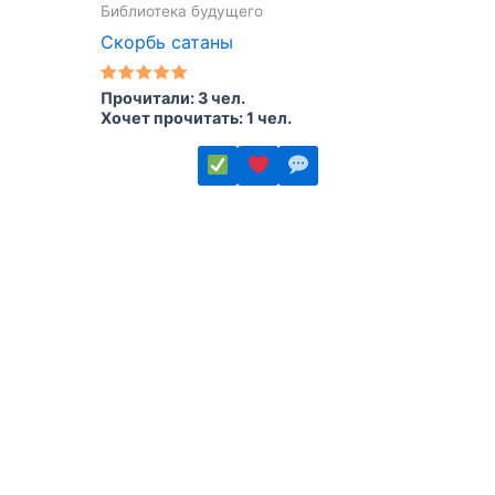
Библиотека будущего
Скорбь сатаны
Оценка
Прочитали: 3 чел.
5.00
Хочет прочитать: 1 чел.
из 5
Этот
товар
имеет
несколько
вариаций.
Опции
можно
выбрать
на
странице