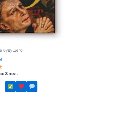
товара.
а будущего
ы
: 3 чел.
ко
.