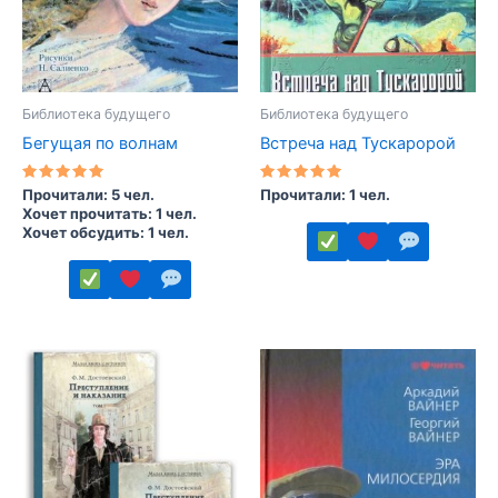
Библиотека будущего
Библиотека будущего
Бегущая по волнам
Встреча над Тускаророй
Оценка
Оценка
Прочитали: 5 чел.
Прочитали: 1 чел.
5.00
5.00
Хочет прочитать: 1 чел.
из 5
из 5
Хочет обсудить: 1 чел.
Этот
товар
Этот
имеет
товар
несколько
имеет
вариаций.
несколько
Опции
вариаций.
можно
Опции
выбрать
можно
на