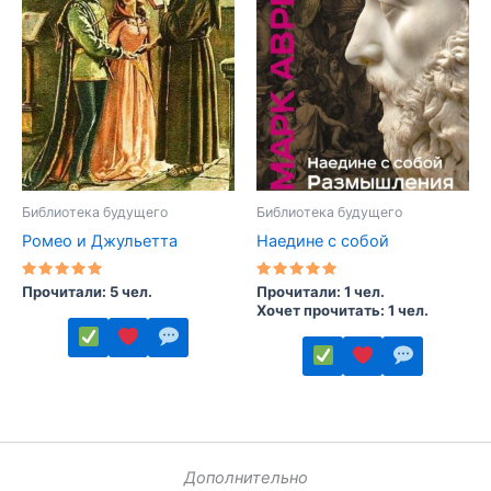
Опции
выбрать
можно
на
выбрать
странице
на
товара.
странице
товара.
Библиотека будущего
Библиотека будущего
Ромео и Джульетта
Наедине с собой
Оценка
Оценка
Прочитали: 5 чел.
Прочитали: 1 чел.
5.00
5.00
Хочет прочитать: 1 чел.
из 5
из 5
Этот
Этот
товар
товар
имеет
имеет
несколько
несколько
Дополнительно
вариаций.