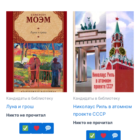
несколько
Этот
вариаций.
товар
Опции
имеет
можно
несколько
выбрать
вариаций.
на
Опции
странице
можно
товара.
выбрать
на
странице
товара.
Кандидаты в библиотеку
Кандидаты в библиотеку
Луна и грош
Николаус Риль в атомном
проекте СССР
Никто не прочитал
Никто не прочитал
Этот