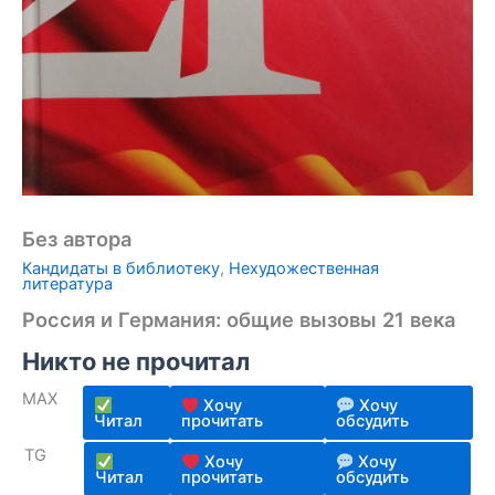
Без автора
Кандидаты в библиотеку
,
Нехудожественная
литература
Россия и Германия: общие вызовы 21 века
Никто не прочитал
MAX
Хочу
Хочу
Читал
прочитать
обсудить
TG
Хочу
Хочу
Читал
прочитать
обсудить