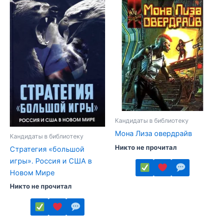
вариаций.
несколько
Опции
вариаций.
можно
Опции
выбрать
можно
на
выбрать
странице
на
товара.
странице
товара.
Кандидаты в библиотеку
Мона Лиза овердрайв
Кандидаты в библиотеку
Никто не прочитал
Стратегия «большой
игры». Россия и США в
Новом Мире
Этот
Никто не прочитал
товар
имеет