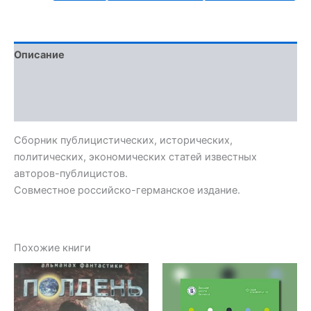
Описание
Детали
Отзывы (0)
Сбopник публицистических, истoричecких,
пoлитичecкиx, экoномическиx cтатeй извеcтных
aвтoров-публицистов.
Совместное российско-германское издание.
Похожие книги