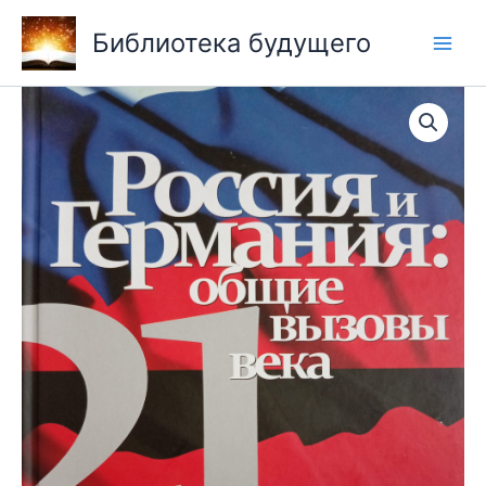
Перейти
Библиотека будущего
к
содержимому