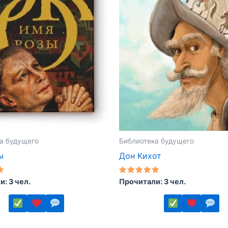
а будущего
Библиотека будущего
ы
Дон Кихот
Оценка
: 3 чел.
Прочитали: 3 чел.
5.00
из 5
Этот