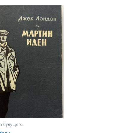
товар
имеет
ко
несколько
.
вариаций.
Опции
можно
выбрать
на
е
странице
товара.
а будущего
Иден