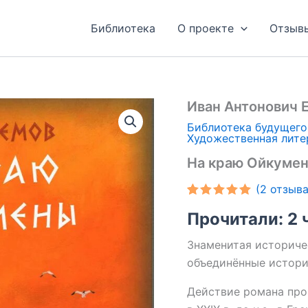
Библиотека
О проекте
Отзыв
Иван Антонович 
Библиотека будущего
Художественная лите
На краю Ойкуме
(
2
отзыва
Рейтинг
2
Прочитали: 2 
5.00
из 5
на основе
опроса
Знаменитая историче
пользователей
объединённые истори
Действие романа про