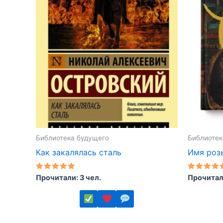
Библиотека будущего
Библиотек
Как закалялась сталь
Имя роз
Оценка
Оценка
Прочитали: 3 чел.
Прочитали
5.00
5.00
из 5
из 5
Этот
Этот