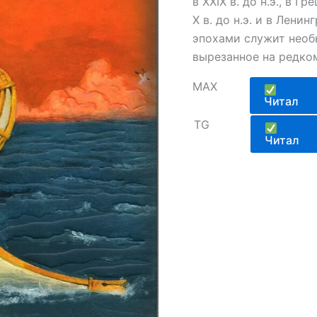
в ХХIХ в. до н.э., в 
Х в. до н.э. и в Лени
эпохами служит необ
вырезанное на редко
MAX
Читал
TG
Читал