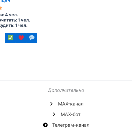
: 4 чел.
читать: 1 чел.
удить: 1 чел.
ко
.
Дополнительно
MAX-канал
MAX-бот
е
Телеграм-канал