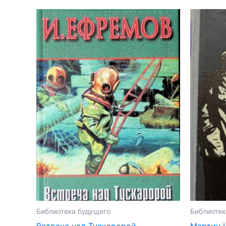
товар
товар
имеет
имеет
несколько
несколь
вариаций.
вариаций
Опции
Опции
можно
можно
выбрать
выбрать
на
на
странице
страниц
товара.
товара.
Библиотека будущего
Библиотек
Встреча над Тускаророй
Мартин 