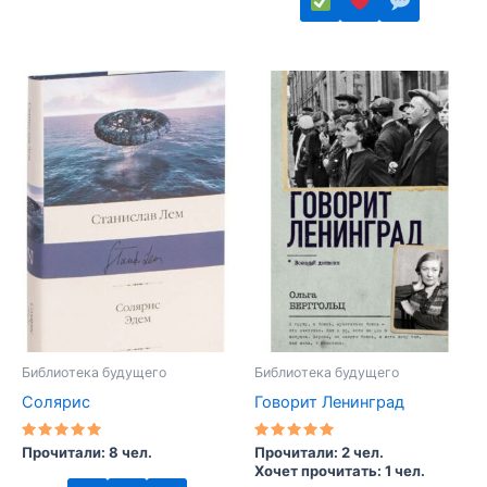
Этот
товар
Этот
имеет
товар
несколько
имеет
вариаций.
несколько
Опции
вариаций.
можно
Опции
выбрать
можно
на
выбрать
странице
на
товара.
странице
товара.
Библиотека будущего
Библиотека будущего
Солярис
Говорит Ленинград
Оценка
Оценка
Прочитали: 8 чел.
Прочитали: 2 чел.
5.00
5.00
Хочет прочитать: 1 чел.
из 5
из 5