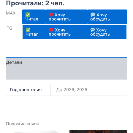
Прочитали: 2 чел.
5.00
из 5
на основе
опроса
MAX
пользователя
Хочу
Хочу
Читал
прочитать
обсудить
TG
Хочу
Хочу
Читал
прочитать
обсудить
Детали
Отзывы (1)
Год прочтения
До 2026, 2026
Похожие книги