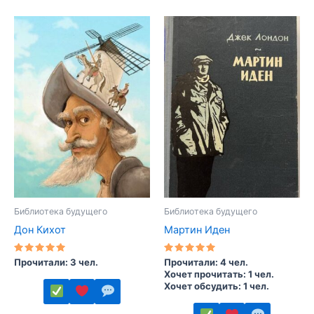
товар
товар
имеет
имеет
несколько
несколько
вариаций.
вариаций.
Опции
Опции
можно
можно
выбрать
выбрать
на
на
странице
странице
товара.
товара.
Библиотека будущего
Библиотека будущего
Дон Кихот
Мартин Иден
Оценка
Оценка
Прочитали: 3 чел.
Прочитали: 4 чел.
5.00
5.00
Хочет прочитать: 1 чел.
из 5
из 5
Хочет обсудить: 1 чел.