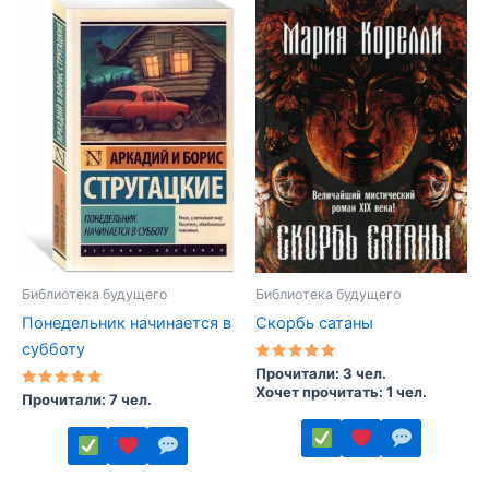
Библиотека будущего
Библиотека будущего
Понедельник начинается в
Скорбь сатаны
субботу
Оценка
Прочитали: 3 чел.
5.00
Хочет прочитать: 1 чел.
Оценка
из 5
Прочитали: 7 чел.
5.00
из 5
Этот
Этот