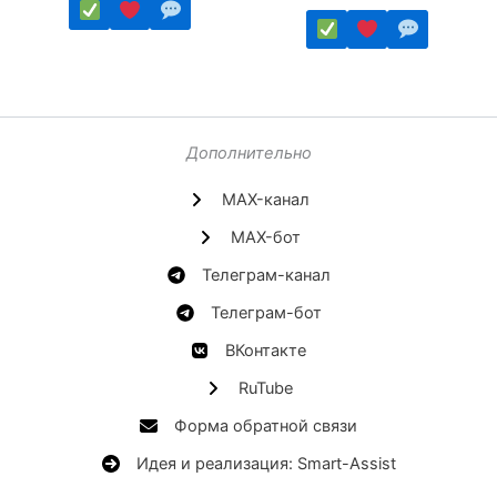
Этот
Этот
товар
товар
имеет
имеет
несколько
несколько
Дополнительно
вариаций.
вариаций.
Опции
MAX-канал
Опции
можно
можно
MAX-бот
выбрать
выбрать
на
Телеграм-канал
на
странице
странице
Телеграм-бот
товара.
товара.
ВКонтакте
RuTube
Форма обратной связи
Идея и реализация: Smart-Assist