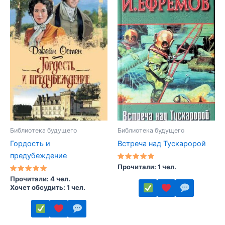
имеет
имеет
несколько
несколько
вариаций.
вариаций.
Опции
Опции
можно
можно
выбрать
выбрать
на
на
странице
странице
товара.
товара.
Библиотека будущего
Библиотека будущего
Гордость и
Встреча над Тускаророй
предубеждение
Оценка
Прочитали: 1 чел.
5.00
Оценка
из 5
Прочитали: 4 чел.
5.00
Хочет обсудить: 1 чел.
из 5
Этот
товар