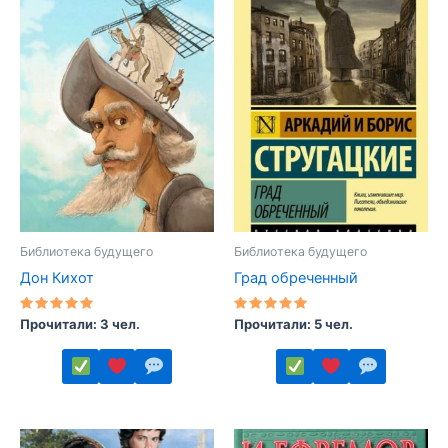
Библиотека будущего
Библиотека будущего
Дон Кихот
Град обреченный
Оценка
Оценка
Прочитали: 3 чел.
Прочитали: 5 чел.
5.00
5.00
из 5
из 5
Этот
Этот
товар
товар