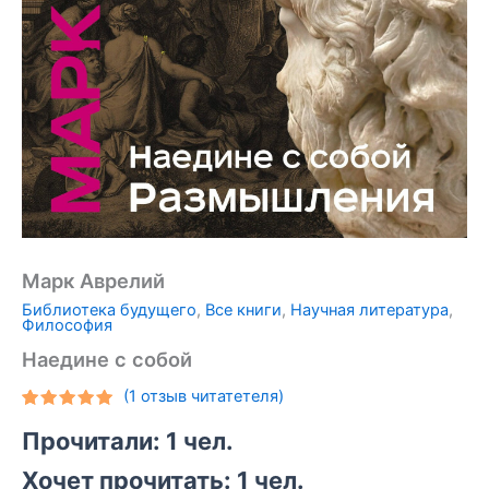
Марк Аврелий
Библиотека будущего
,
Все книги
,
Научная литература
,
Философия
Наедине с собой
(
1
отзыв читатетеля)
Рейтинг
1
Прочитали: 1 чел.
5.00
из 5
на основе
опроса
Хочет прочитать: 1 чел.
пользователя