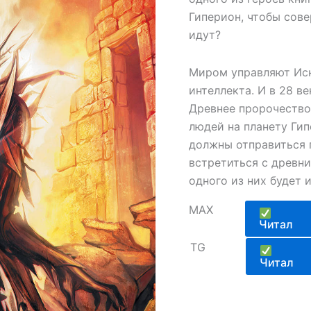
Гиперион, чтобы сов
идут?
Миром управляют Иск
интеллекта. И в 28 в
Древнее пророчество 
людей на планету Ги
должны отправиться п
встретиться с древ
одного из них будет 
MAX
Читал
TG
Читал