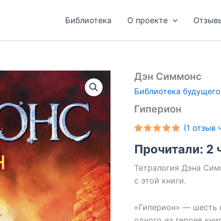
Библиотека
О проекте
Отзыв
Дэн Симмонс
Библиотека будущего
Гиперион
(
1
отзыв ч
Рейтинг
1
Прочитали: 2 
5.00
из 5
на основе
опроса
Тетралогия Дэна Сим
пользователя
с этой книги.
«Гиперион» — шесть 
одного из героев кни