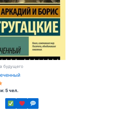
странице
товара.
а будущего
реченный
: 5 чел.