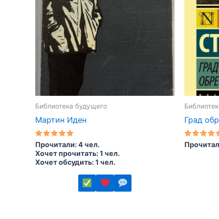
Библиотека будущего
Библиотек
Мартин Иден
Град об
Оценка
Оценка
Прочитали: 4 чел.
Прочитали
5.00
5.00
Хочет прочитать: 1 чел.
из 5
из 5
Хочет обсудить: 1 чел.
Этот
товар
Этот
имеет
товар