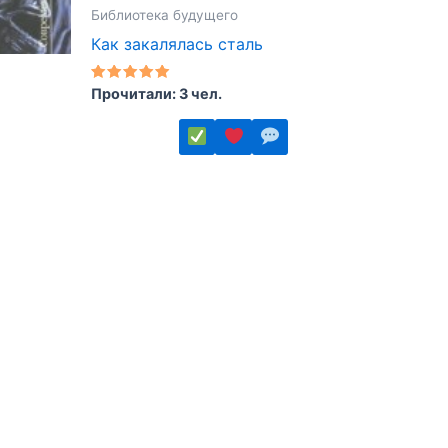
Библиотека будущего
Как закалялась сталь
Оценка
Прочитали: 3 чел.
5.00
из 5
Этот
товар
имеет
несколько
вариаций.
Опции
можно
выбрать
на
странице
товара.