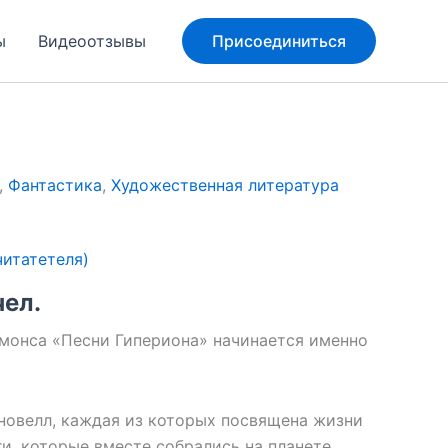
ы
Видеоотзывы
Присоединиться
,
Фантастика
,
Художественная литература
итатетеля)
чел.
монса «Песни Гипериона» начинается именно
новелл, каждая из которых посвящена жизни
ги, которые вместе собрались на планете