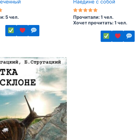
реченный
Наедине с собой
Оценка
: 5 чел.
Прочитали: 1 чел.
5.00
Хочет прочитать: 1 чел.
из 5
Этот
товар
имеет
ко
несколько
.
вариаций.
Опции
можно
выбрать
на
е
странице
товара.