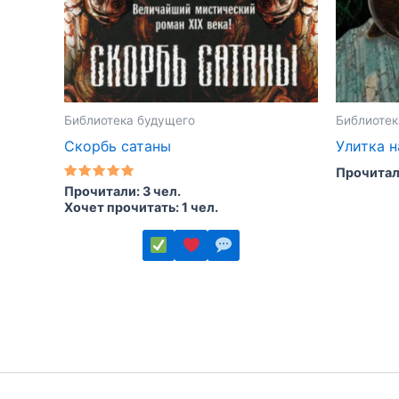
Библиотека будущего
Библиотек
Скорбь сатаны
Улитка н
Прочитали
Оценка
Прочитали: 3 чел.
5.00
Хочет прочитать: 1 чел.
из 5
Этот
товар
Этот
имеет
товар
несколь
имеет
вариаций
несколько
Опции
вариаций.
можно
Опции