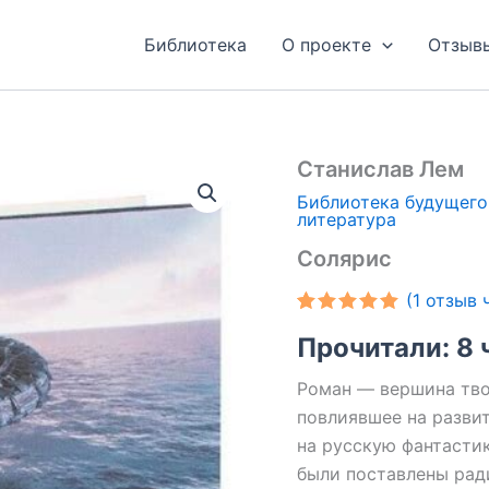
Библиотека
О проекте
Отзыв
Станислав Лем
Библиотека будущего
литература
Солярис
(
1
отзыв ч
Рейтинг
1
Прочитали: 8 
5.00
из 5
на основе
опроса
Роман — вершина тво
пользователя
повлиявшее на развит
на русскую фантасти
были поставлены ради