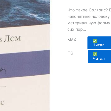
Что такое Солярис? 
непонятные человеку
материальную форму.
сих пор…
MAX
Читал
TG
Читал