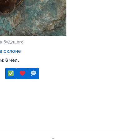
а будущего
а склоне
: 6 чел.
ко
.