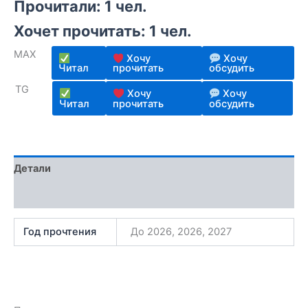
Прочитали: 1 чел.
5.00
из 5
на основе
опроса
Хочет прочитать: 1 чел.
пользователя
MAX
Хочу
Хочу
Читал
прочитать
обсудить
TG
Хочу
Хочу
Читал
прочитать
обсудить
Детали
Отзывы (1)
Год прочтения
До 2026, 2026, 2027