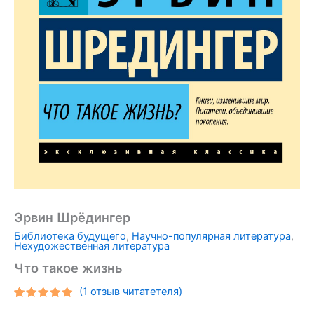
Эрвин Шрёдингер
Библиотека будущего
,
Научно-популярная литература
,
Нехудожественная литература
Что такое жизнь
(
1
отзыв читатетеля)
Рейтинг
1