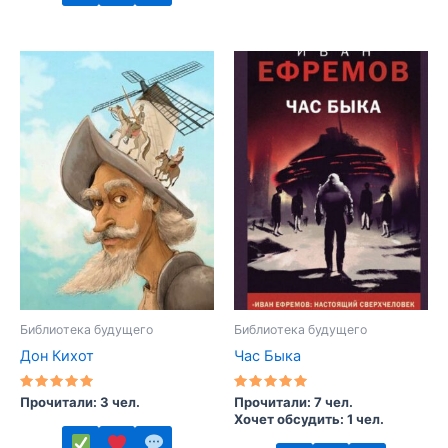
Этот
Этот
товар
товар
имеет
имеет
несколько
несколько
вариаций.
вариаций.
Опции
Опции
можно
можно
выбрать
выбрать
на
на
странице
странице
товара.
товара.
Библиотека будущего
Библиотека будущего
Дон Кихот
Час Быка
Оценка
Оценка
Прочитали: 3 чел.
Прочитали: 7 чел.
5.00
5.00
Хочет обсудить: 1 чел.
из 5
из 5