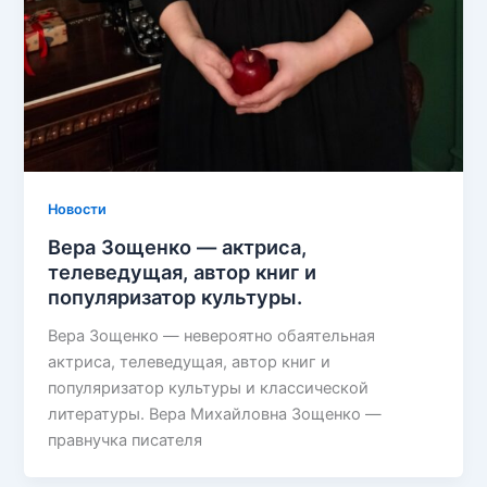
Новости
Вера Зощенко — актриса,
телеведущая, автор книг и
популяризатор культуры.
Вера Зощенко — невероятно обаятельная
актриса, телеведущая, автор книг и
популяризатор культуры и классической
литературы. Вера Михайловна Зощенко —
правнучка писателя