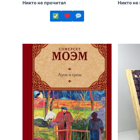
Никто не прочитал
Никто не
Этот
Этот
товар
товар
имеет
имеет
несколько
несколь
вариаций.
вариаций
Опции
Опции
можно
можно
выбрать
выбрать
на
на
странице
страниц
товара.
товара.