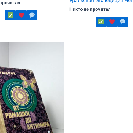
Уральская экспедиция Че
 прочитал
Никто не прочитал
Этот
товар
имеет
ко
несколько
.
вариаций.
Опции
можно
выбрать
на
е
странице
товара.