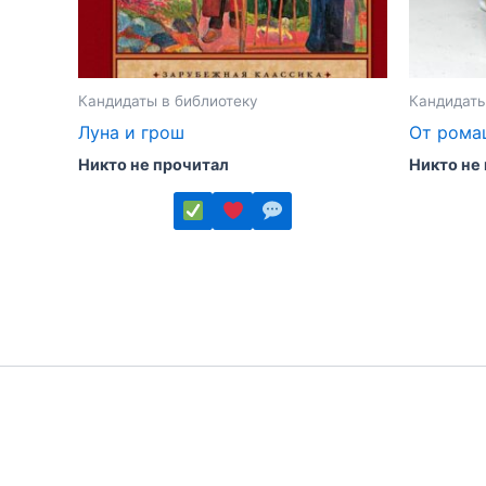
Кандидаты в библиотеку
Кандидаты
Луна и грош
От рома
Никто не прочитал
Никто не
Этот
Этот
товар
товар
имеет
имеет
несколько
несколь
вариаций.
вариаций
Опции
Опции
можно
можно
выбрать
выбрать
на
на