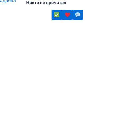
годаева
Никто не прочитал
Этот
товар
имеет
несколько
вариаций.
Опции
можно
выбрать
на
странице
товара.