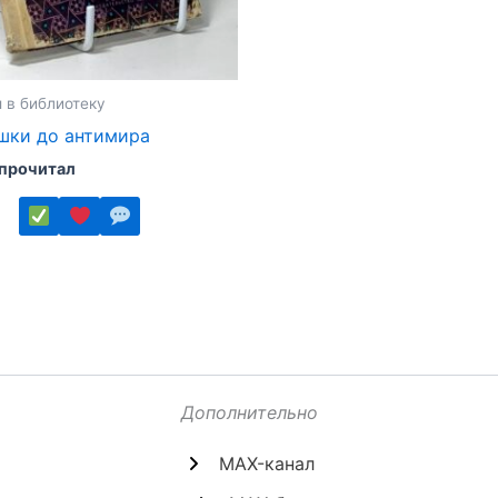
 в библиотеку
шки до антимира
 прочитал
ко
.
Дополнительно
MAX-канал