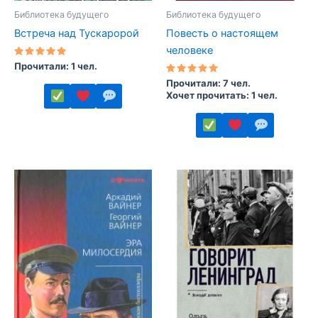
Библиотека будущего
Библиотека будущего
Встреча над Тускаророй
Повесть о настоящем
человеке
Оценка
Прочитали: 1 чел.
5.00
из 5
Оценка
Прочитали: 7 чел.
5.00
Хочет прочитать: 1 чел.
из 5
Этот
товар
Этот
имеет
товар
несколько
имеет
вариаций.
несколько
Опции
вариаций.
можно
Опции
выбрать
можно
на
выбрать
странице
на
товара.
странице