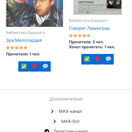
товара.
Библиотека будущего
Говорит Ленинград
Библиотека будущего
Эра Милосердия
Оценка
Прочитали: 2 чел.
5.00
Хочет прочитать: 1 чел.
из 5
Оценка
Прочитали: 1 чел.
5.00
из 5
Этот
товар
Этот
имеет
товар
несколько
имеет
вариаций.
несколько
Дополнительно
Опции
вариаций.
MAX-канал
можно
Опции
выбрать
можно
MAX-бот
на
выбрать
Телеграм-канал