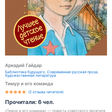
Аркадий Гайдар
Библиотека будущего
,
Современная русская проза
,
Художественная литература
Тимур и его команда
(
2
отзыва читателя)
Рейтинг
2
Прочитали: 6 чел.
5.00
из 5
на основе
опроса
«Тимур и его команда» — повесть советского писателя
пользователей