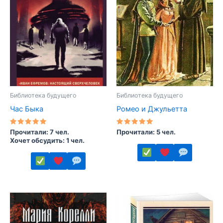
Библиотека будущего
Библиотека будущего
Час Быка
Ромео и Джульетта
Оценка
Оценка
Прочитали: 7 чел.
Прочитали: 5 чел.
5.00
5.00
Хочет обсудить: 1 чел.
из 5
из 5
Этот
Этот
товар
товар
имеет
имеет
несколько
несколько
вариаций.