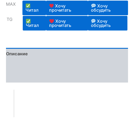
опроса
MAX
пользователя
Хочу
Хочу
Читал
прочитать
обсудить
TG
Хочу
Хочу
Читал
прочитать
обсудить
Описание
Детали
Отзывы (1)