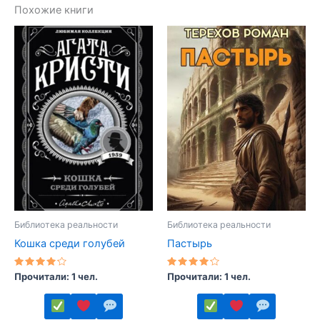
Похожие книги
Библиотека реальности
Библиотека реальности
Кошка среди голубей
Пастырь
Оценка
Оценка
Прочитали: 1 чел.
Прочитали: 1 чел.
4.00
4.00
из 5
из 5