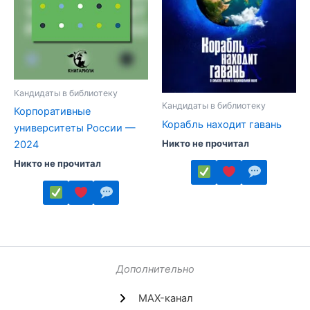
странице
на
товара.
странице
товара.
Кандидаты в библиотеку
Кандидаты в библиотеку
Корпоративные
Корабль находит гавань
университеты России —
Никто не прочитал
2024
Никто не прочитал
Этот
товар
Этот
имеет
товар
несколько
имеет
вариаций.
несколько
Дополнительно
Опции
вариаций.
можно
MAX-канал
Опции