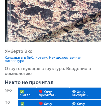
Умберто Эко
Кандидаты в библиотеку
,
Нехудожественная
литература
Отсутствующая структура. Введение в
семиологию
Никто не прочитал
MAX
Хочу
Хочу
Читал
прочитать
обсудить
TG
Хочу
Хочу