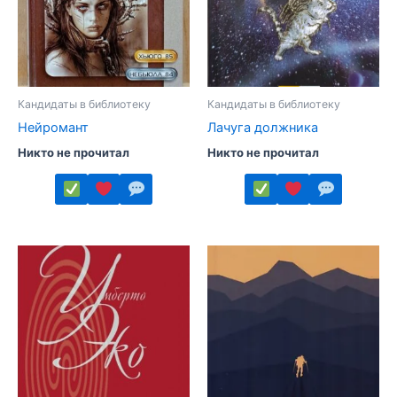
Кандидаты в библиотеку
Кандидаты в библиотеку
Нейромант
Лачуга должника
Никто не прочитал
Никто не прочитал
Этот
Этот
товар
товар
имеет
имеет
несколько
несколько
вариаций.
вариаций.
Опции
Опции
можно
можно
выбрать
выбрать
на
на