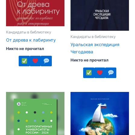
странице
странице
товара.
товара.
Кандидаты в библиотеку
Кандидаты в библиотеку
От дерева к лабиринту
Уральская экспедиция
Никто не прочитал
Чегодаева
Никто не прочитал
Этот
товар
Этот
имеет
товар
несколько
имеет
вариаций.
несколько
Опции
вариаций.
можно
Опции
выбрать
можно
на
выбрать