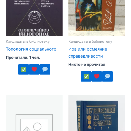
Кандидаты в библиотеку
Кандидаты в библиотеку
Топология социального
Иов или осмеяние
справедливости
Прочитали: 1 чел.
Никто не прочитал
Этот
товар
Этот
имеет
товар
несколько
имеет
вариаций.
несколько
Опции
вариаций.
можно
Опции
выбрать
можно