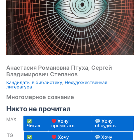
Анастасия Романовна Птуха, Сергей
Владимирович Степанов
Кандидаты в библиотеку
,
Нехудожественная
литература
Многомерное сознание
Никто не прочитал
MAX
Хочу
Хочу
Читал
прочитать
обсудить
TG
Хочу
Хочу