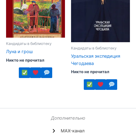
выбрать
на
странице
товара.
Кандидаты в библиотеку
Кандидаты в библиотеку
Луна и грош
Уральская экспедиция
Никто не прочитал
Чегодаева
Никто не прочитал
Этот
товар
Этот
имеет
товар
несколько
имеет
вариаций.
несколько
Дополнительно
Опции
вариаций.
можно
MAX-канал
Опции
выбрать