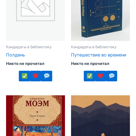
на
выбрать
странице
на
товара.
странице
товара.
Кандидаты в библиотеку
Кандидаты в библиотеку
Полдень
Путешествие во времени
Никто не прочитал
Никто не прочитал
Этот
товар
имеет
несколько
вариаций.
Опции
можно