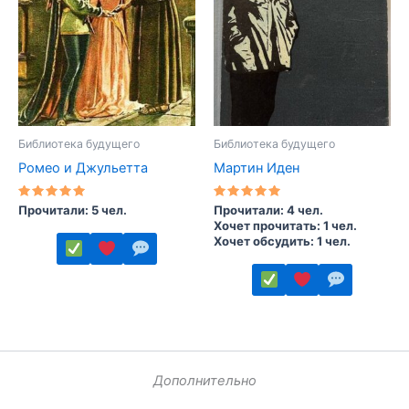
выбрать
выбрать
на
на
странице
странице
товара.
товара.
Библиотека будущего
Библиотека будущего
Ромео и Джульетта
Мартин Иден
Оценка
Оценка
Прочитали: 5 чел.
Прочитали: 4 чел.
5.00
5.00
Хочет прочитать: 1 чел.
из 5
из 5
Хочет обсудить: 1 чел.
Этот
товар
Этот
имеет
товар
несколько
имеет
вариаций.
несколько
Дополнительно
Опции
вариаций.