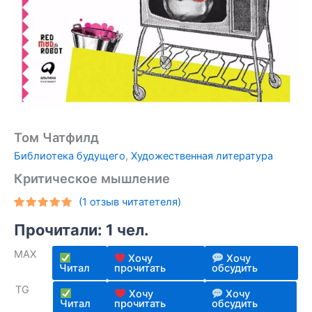
Том Чатфилд
Библиотека будущего
,
Художественная литература
Критическое мышление
(
1
отзыв читатетеля)
Рейтинг
1
Прочитали: 1 чел.
5.00
из 5
на основе
опроса
MAX
пользователя
Хочу
Хочу
Читал
прочитать
обсудить
TG
Хочу
Хочу
Читал
прочитать
обсудить