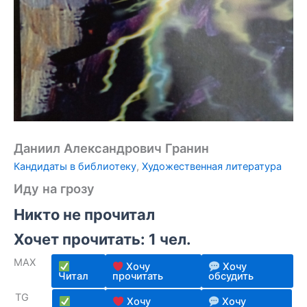
Даниил Александрович Гранин
Кандидаты в библиотеку
,
Художественная литература
Иду на грозу
Никто не прочитал
Хочет прочитать: 1 чел.
MAX
Хочу
Хочу
Читал
прочитать
обсудить
TG
Хочу
Хочу