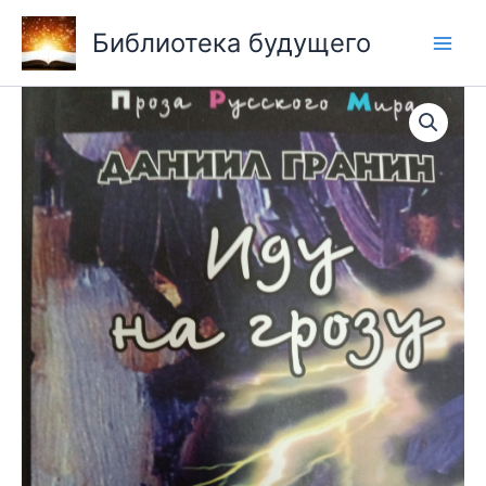
Перейти
Библиотека будущего
к
содержимому