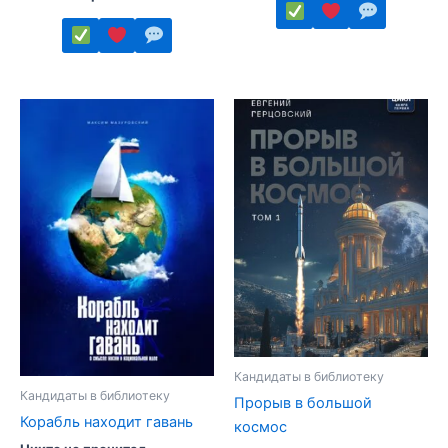
Этот
Этот
товар
товар
имеет
имеет
несколько
несколько
вариаций.
вариаций.
Опции
Опции
можно
можно
выбрать
выбрать
на
на
странице
странице
товара.
товара.
Кандидаты в библиотеку
Кандидаты в библиотеку
Прорыв в большой
Корабль находит гавань
космос