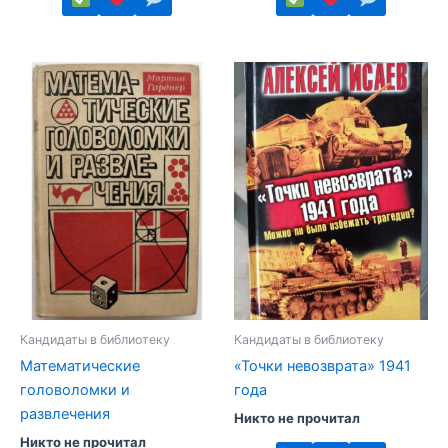
Этот
Этот
товар
товар
имеет
имеет
несколько
несколько
вариаций.
вариаций.
Опции
Опции
можно
можно
выбрать
выбрать
на
на
странице
странице
товара.
товара.
Кандидаты в библиотеку
Кандидаты в библиотеку
Математические
«Точки невозврата» 1941
головоломки и
года
развлечения
Никто не прочитал
Никто не прочитал