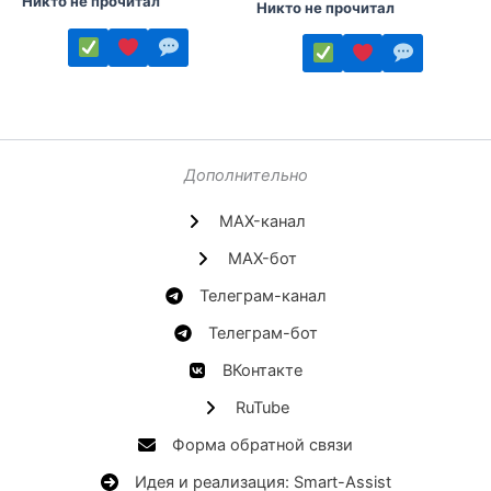
Никто не прочитал
Никто не прочитал
Этот
Этот
товар
товар
имеет
имеет
несколько
несколько
Дополнительно
вариаций.
вариаций.
Опции
MAX-канал
Опции
можно
можно
MAX-бот
выбрать
выбрать
Телеграм-канал
на
на
странице
странице
Телеграм-бот
товара.
товара.
ВКонтакте
RuTube
Форма обратной связи
Идея и реализация: Smart-Assist