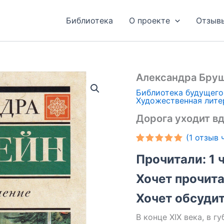
Библиотека
О проекте
Отзыв
Александра Бру
Библиотека будущего
Художественная лите
Дорога уходит в
(
1
отзыв ч
Рейтинг
1
Прочитали: 1 
5.00
из 5
на основе
опроса
Хочет прочитат
пользователя
Хочет обсудить
В конце XIX века, в 