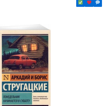
Этот
товар
ко
имеет
.
несколько
вариаций.
Опции
можно
выбрать
е
на
странице
товара.