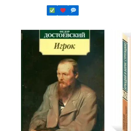
5.00
Этот
из 5
товар
имеет
Этот
несколь
товар
вариаций
имеет
Опции
несколько
можно
вариаций.
выбрать
Опции
на
можно
страниц
выбрать
товара.
на
странице
товара.