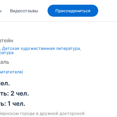
ы
Видеоотзывы
Присоединиться
штейн
,
Детская художественная литература
,
ратура
даль
итатетеля)
чел.
ь: 2 чел.
: 1 чел.
губернском городе в дружной докторской