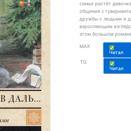
семье растёт девочк
общения с гувернантк
дружбы с людьми и д
взрослеющим взглядо
этом большом романе 
MAX
Читал
TG
Читал