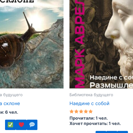
а будущего
Библиотека будущего
а склоне
Наедине с собой
: 6 чел.
Оценка
Прочитали: 1 чел.
5.00
Хочет прочитать: 1 чел.
из 5