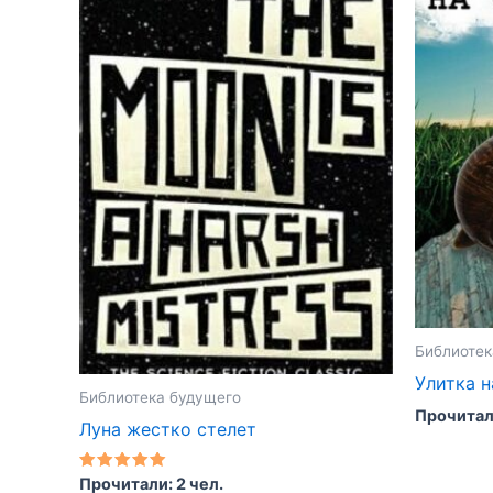
Библиотек
Улитка н
Библиотека будущего
Прочитали
Луна жестко стелет
Оценка
Прочитали: 2 чел.