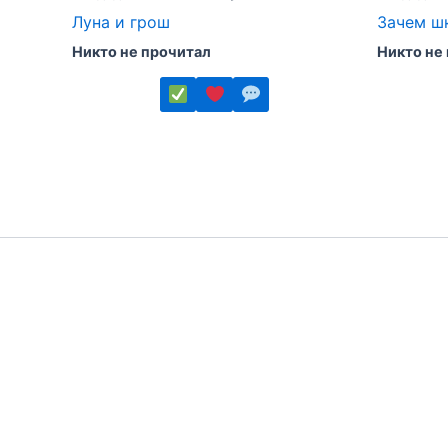
Луна и грош
Зачем ш
Никто не прочитал
Никто не
Этот
Этот
товар
товар
имеет
имеет
несколько
несколь
вариаций.
вариаций
Опции
Опции
можно
можно
выбрать
выбрать
на
на
странице
страниц
товара.
товара.