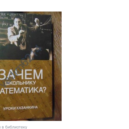
ко
.
е
 в библиотеку