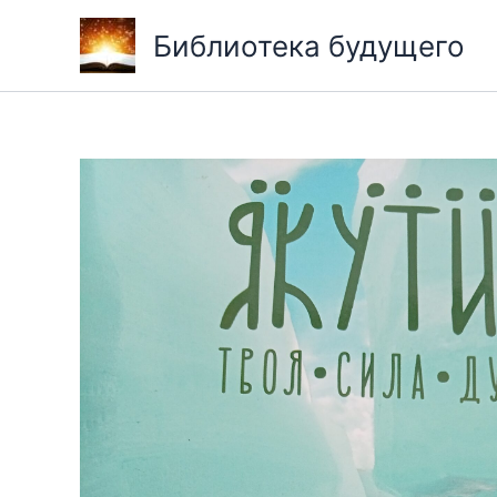
Перейти
Библиотека будущего
к
содержимому