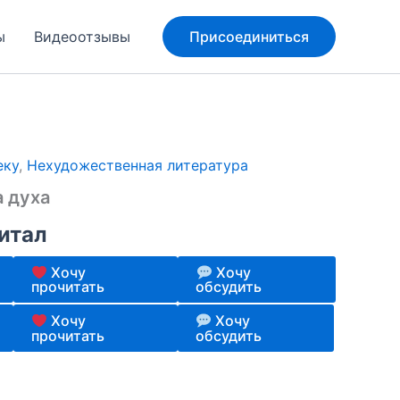
ы
Видеоотзывы
Присоединиться
еку
,
Нехудожественная литература
а духа
итал
Хочу
Хочу
прочитать
обсудить
Хочу
Хочу
прочитать
обсудить