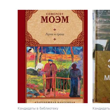
Этот
Этот
товар
товар
имеет
имеет
несколько
несколь
вариаций.
вариаций
Опции
Опции
можно
можно
выбрать
выбрать
на
на
странице
страниц
товара.
товара.
Кандидаты в библиотеку
Кандидаты