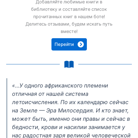
Добавляйте любимые книги в
библиотеку и составляйте список
прочитанных книг в нашем боте!
Делитесь отзывами, будем искать путь
вместе!
Перейти
«Но все зависит от того, как понимать
прогресс. Можно понимать его так, что
появляются эти знаменитые «зато»:
час
алкоголик, зато отличный специалист;
ет,
распутник, зато отличный проповедник;
с в
вор ведь, выжига, но зато какой
 у
администратор! Убийца, зато как
кой