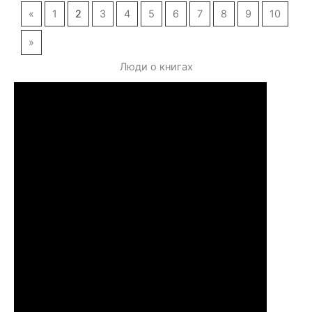
«
1
2
3
4
5
6
7
8
9
10
»
Люди о книгах