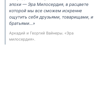
дисциплинирован и предан… А можно
понимать прогресс как превращение всех
людей в добрых и честных. И тогда мы
и
доживем когда-нибудь до того времени,
когда будут говорить: специалист он,
конечно, знающий, но грязный тип, гнать
его надо…»
Аркадий и Борис Стругацкие. «Улитка на
склоне».